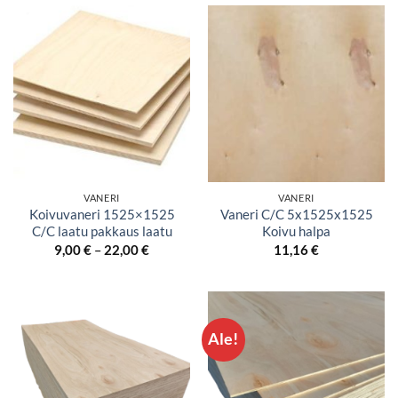
VANERI
VANERI
Koivuvaneri 1525×1525
Vaneri C/C 5x1525x1525
C/C laatu pakkaus laatu
Koivu halpa
Hintaluokka:
9,00
€
–
22,00
€
11,16
€
9,00 €
-
22,00 €
Ale!