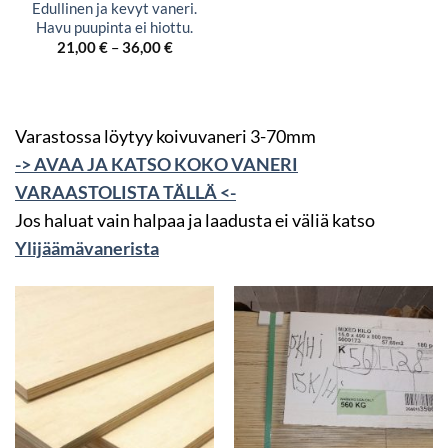
Edullinen ja kevyt vaneri.
Havu puupinta ei hiottu.
Hintaluokka:
21,00
€
–
36,00
€
21,00 €
-
36,00 €
Varastossa löytyy koivuvaneri 3-70mm
-> AVAA JA KATSO KOKO VANERI
VARAASTOLISTA TÄLLÄ <-
Jos haluat vain halpaa ja laadusta ei väliä katso
Ylijäämävanerista