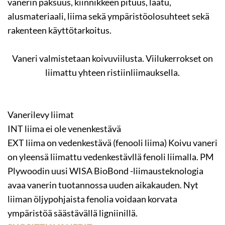
vanerin paksuus, kiinnikkeen pituus, laatu,
alusmateriaali, liima sekä ympäristöolosuhteet sekä
rakenteen käyttötarkoitus.
Vaneri valmistetaan koivuviilusta. Viilukerrokset on
liimattu yhteen ristiinliimauksella.
Vanerilevy liimat
INT liima ei ole venenkestävä
EXT liima on vedenkestävä (fenooli liima) Koivu vaneri
on yleensä liimattu vedenkestävllä fenoli liimalla. PM
Plywoodin uusi WISA BioBond -liimausteknologia
avaa vanerin tuotannossa uuden aikakauden. Nyt
liiman öljypohjaista fenolia voidaan korvata
ympäristöä säästävällä ligniinillä.