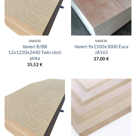
VANERI
VANERI
Vaneri B/BB
Vaneri 9x1500x3000 Euca
12x1220x2440 Twin siisti
JA165
pinta
37,00
€
35,52
€