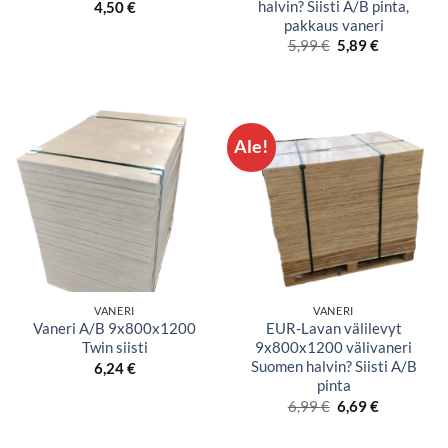
halvin? Siisti A/B pinta,
4,50
€
pakkaus vaneri
Alkuperäinen
Nykyinen
5,99
€
5,89
€
hinta
hinta
oli:
on:
5,99 €.
5,89 €.
Ale!
VANERI
VANERI
Vaneri A/B 9x800x1200
EUR-Lavan välilevyt
Twin siisti
9x800x1200 välivaneri
Suomen halvin? Siisti A/B
6,24
€
pinta
Alkuperäinen
Nykyinen
6,99
€
6,69
€
hinta
hinta
oli:
on:
6,99 €.
6,69 €.