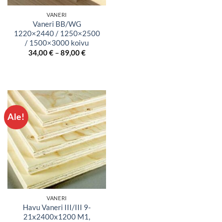
VANERI
Vaneri BB/WG
1220×2440 / 1250×2500
/ 1500×3000 koivu
Hintaluokka:
34,00
€
–
89,00
€
34,00 €
-
89,00 €
Ale!
VANERI
Havu Vaneri III/III 9-
21x2400x1200 M1,