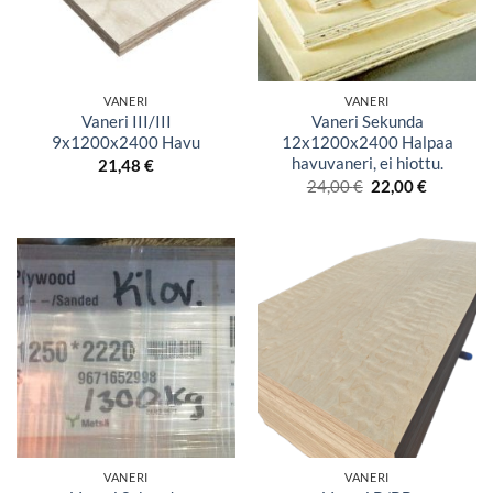
VANERI
VANERI
Vaneri III/III
Vaneri Sekunda
9x1200x2400 Havu
12x1200x2400 Halpaa
havuvaneri, ei hiottu.
21,48
€
Alkuperäinen
Nykyine
24,00
€
22,00
€
hinta
hinta
oli:
on:
24,00 €.
22,00 €.
VANERI
VANERI