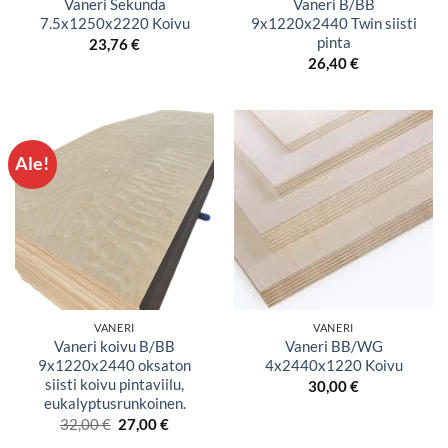
Vaneri Sekunda
Vaneri B/BB
7.5x1250x2220 Koivu
9x1220x2440 Twin siisti
pinta
23,76
€
26,40
€
Ale!
VANERI
VANERI
Vaneri koivu B/BB
Vaneri BB/WG
9x1220x2440 oksaton
4x2440x1220 Koivu
siisti koivu pintaviilu,
30,00
€
eukalyptusrunkoinen.
Alkuperäinen
Nykyinen
32,00
€
27,00
€
hinta
hinta