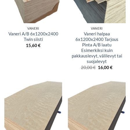
VANERI
VANERI
Vaneri A/B 6x1200x2400
Vaneri halpaa
Twin siisti
6x1200x2400 Tarjous
Pinta A/B laatu
15,60
€
Esimerkiksi kuin
pakkauslevyt, välilevyt tai
suojalevyt
Alkuperäinen
Nykyine
20,00
€
16,00
€
hinta
hinta
oli:
on:
20,00 €.
16,00 €.