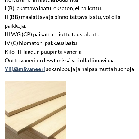
I (B) lakattava laatu, oksaton, ei paikattu.
II (BB) maalattava ja pinnoitettava laatu, voi olla
paikkoja.
III WG (CP) paikattu, hiottu taustalaatu
IV (C) hiomaton, pakkauslaatu
Kilo ”II-laadun puupinta vaneria”
Ontto vaneri on levyt missä voi olla liimavikaa
Ylijäämävaneeri
sekanippuja ja halpaa mutta huonoja