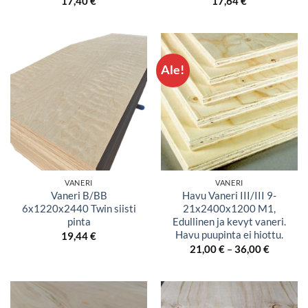
17,40
€
17,64
€
Ale!
VANERI
VANERI
Vaneri B/BB
Havu Vaneri III/III 9-
6x1220x2440 Twin siisti
21x2400x1200 M1,
pinta
Edullinen ja kevyt vaneri.
Havu puupinta ei hiottu.
19,44
€
Hintaluo
21,00
€
–
36,00
€
21,00 €
-
36,00 €