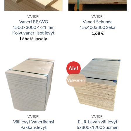
VANERI
VANERI
Vaneri BB/WG
Vaneri Sekunda
1500×3000 4-21 mm
15x400x800 Seka
Koivuvaneri isot levyt
1,68
€
Lähetä kysely
Ale!
Välivaneri
VANERI
VANERI
Välilevyt Vanerikansi
EUR-Lavan välilevyt
Pakkauslevyt
6x800x1200 Suomen