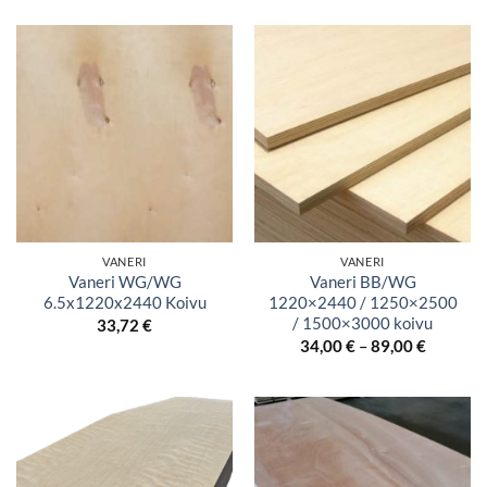
oli:
on:
32,00 €.
27,00 €.
VANERI
VANERI
Vaneri WG/WG
Vaneri BB/WG
6.5x1220x2440 Koivu
1220×2440 / 1250×2500
/ 1500×3000 koivu
33,72
€
Hintaluo
34,00
€
–
89,00
€
34,00 €
-
89,00 €