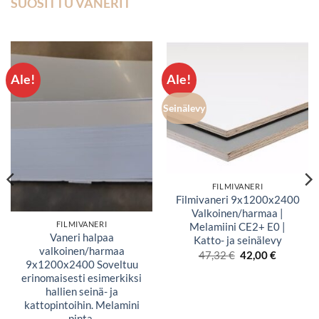
SUOSITTU VANERIT
Ale!
Ale!
Seinälevy
FILMIVANERI
Filmivaneri 9x1200x2400
Valkoinen/harmaa |
FILMIVANERI
Melamiini CE2+ E0 |
Vaneri halpaa
Katto- ja seinälevy
valkoinen/harmaa
Alkuperäinen
Nykyine
47,32
€
42,00
€
hinta
hinta
9x1200x2400 Soveltuu
oli:
on:
erinomaisesti esimerkiksi
47,32 €.
42,00 €.
hallien seinä- ja
kattopintoihin. Melamini
pinta.