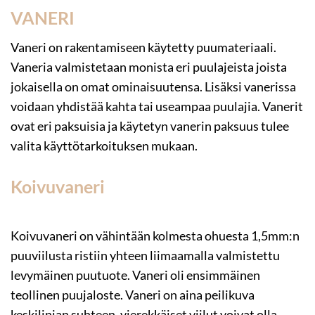
VANERI
Vaneri on rakentamiseen käytetty puumateriaali.
Vaneria valmistetaan monista eri puulajeista joista
jokaisella on omat ominaisuutensa. Lisäksi vanerissa
voidaan yhdistää kahta tai useampaa puulajia. Vanerit
ovat eri paksuisia ja käytetyn vanerin paksuus tulee
valita käyttötarkoituksen mukaan.
Koivuvaneri
Koivuvaneri on vähintään kolmesta ohuesta 1,5mm:n
puuviilusta ristiin yhteen liimaamalla valmistettu
levymäinen puutuote. Vaneri oli ensimmäinen
teollinen puujaloste. Vaneri on aina peilikuva
keskilinjan suhteen, vierekkäiset viilut voivat olla