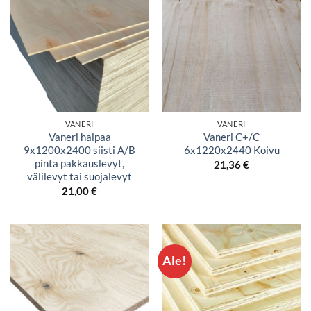
VANERI
VANERI
Vaneri halpaa
Vaneri C+/C
9x1200x2400 siisti A/B
6x1220x2440 Koivu
pinta pakkauslevyt,
21,36
€
välilevyt tai suojalevyt
21,00
€
Ale!