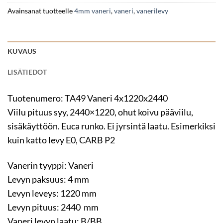
Avainsanat tuotteelle
4mm vaneri
,
vaneri
,
vanerilevy
KUVAUS
LISÄTIEDOT
Tuotenumero: TA49 Vaneri 4x1220x2440
Viilu pituus syy, 2440×1220, ohut koivu pääviilu,
sisäkäyttöön. Euca runko. Ei jyrsintä laatu. Esimerkiksi
kuin katto levy E0, CARB P2
Vanerin tyyppi: Vaneri
Levyn paksuus: 4 mm
Levyn leveys: 1220 mm
Levyn pituus: 2440 mm
Vaneri levyn laatu: B/BB