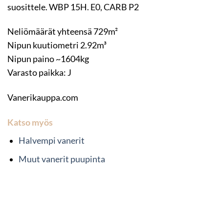
suosittele. WBP 15H. E0, CARB P2
Neliömäärät yhteensä 729m²
Nipun kuutiometri 2.92m³
Nipun paino ~1604kg
Varasto paikka: J
Vanerikauppa.com
Katso myös
Halvempi vanerit
Muut vanerit puupinta