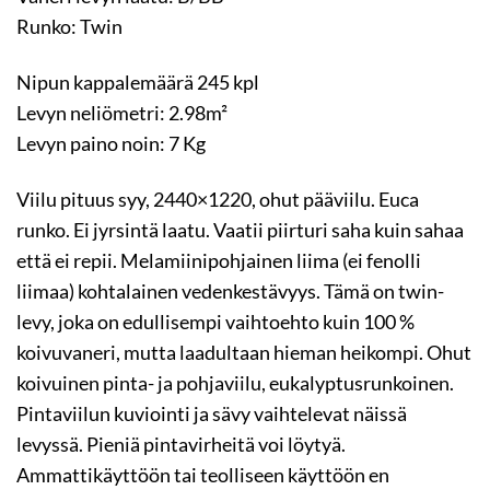
Runko: Twin
Nipun kappalemäärä 245 kpl
Levyn neliömetri: 2.98m²
Levyn paino noin: 7 Kg
Viilu pituus syy, 2440×1220, ohut pääviilu. Euca
runko. Ei jyrsintä laatu. Vaatii piirturi saha kuin sahaa
että ei repii. Melamiinipohjainen liima (ei fenolli
liimaa) kohtalainen vedenkestävyys. Tämä on twin-
levy, joka on edullisempi vaihtoehto kuin 100 %
koivuvaneri, mutta laadultaan hieman heikompi. Ohut
koivuinen pinta- ja pohjaviilu, eukalyptusrunkoinen.
Pintaviilun kuviointi ja sävy vaihtelevat näissä
levyssä. Pieniä pintavirheitä voi löytyä.
Ammattikäyttöön tai teolliseen käyttöön en