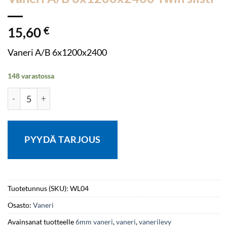
15,60
€
Vaneri A/B 6x1200x2400
148 varastossa
Vaneri A/B 6x1200x2400 Twin siisti määrä
PYYDÄ TARJOUS
Tuotetunnus (SKU):
WL04
Osasto:
Vaneri
Avainsanat tuotteelle
6mm vaneri
,
vaneri
,
vanerilevy