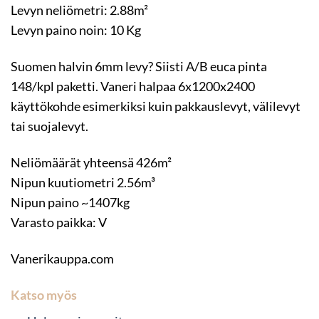
Levyn neliömetri: 2.88m²
Levyn paino noin: 10 Kg
Suomen halvin 6mm levy? Siisti A/B euca pinta
148/kpl paketti. Vaneri halpaa 6x1200x2400
käyttökohde esimerkiksi kuin pakkauslevyt, välilevyt
tai suojalevyt.
Neliömäärät yhteensä 426m²
Nipun kuutiometri 2.56m³
Nipun paino ~1407kg
Varasto paikka: V
Vanerikauppa.com
Katso myös