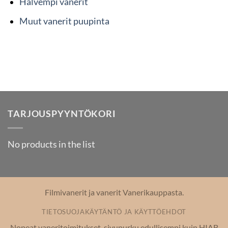
Halvempi vanerit
Muut vanerit puupinta
TARJOUSPYYNTÖKORI
No products in the list
Filmivanerit ja vanerit Vanerikauppasta.
TIETOSUOJAKÄYTÄNTÖ JA KÄYTTÖEHDOT
Nopeat vaneritoimitukset, sivupurku edullisempi kuin HIAB