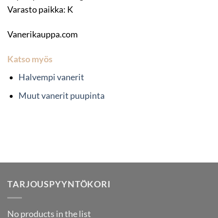
Varasto paikka: K
Vanerikauppa.com
Katso myös
Halvempi vanerit
Muut vanerit puupinta
TARJOUSPYYNTÖKORI
No products in the list