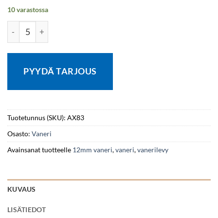
10 varastossa
Vaneri I 12x1530x2500 Teak määrä
PYYDÄ TARJOUS
Tuotetunnus (SKU):
AX83
Osasto:
Vaneri
Avainsanat tuotteelle
12mm vaneri
,
vaneri
,
vanerilevy
KUVAUS
LISÄTIEDOT