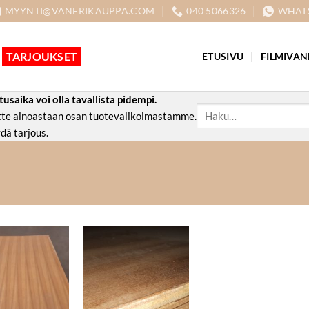
MYYNTI@VANERIKAUPPA.COM
040 5066326
WHAT
TARJOUKSET
ETUSIVU
FILMIVAN
aika voi olla tavallista pidempi.
Etsi:
ette ainoastaan osan tuotevalikoimastamme.
dä tarjous.