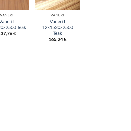
VANERI
VANERI
Vaneri I
Vaneri I
0x2500 Teak
12x1530x2500
Teak
137,76
€
165,24
€