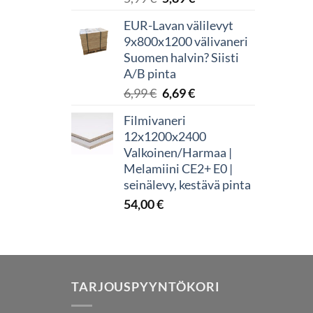
hinta
hinta
EUR-Lavan välilevyt
oli:
on:
9x800x1200 välivaneri
5,99 €.
5,89 €.
Suomen halvin? Siisti
A/B pinta
Alkuperäinen
Nykyinen
6,99
€
6,69
€
hinta
hinta
Filmivaneri
oli:
on:
12x1200x2400
6,99 €.
6,69 €.
Valkoinen/Harmaa |
Melamiini CE2+ E0 |
seinälevy, kestävä pinta
54,00
€
TARJOUSPYYNTÖKORI