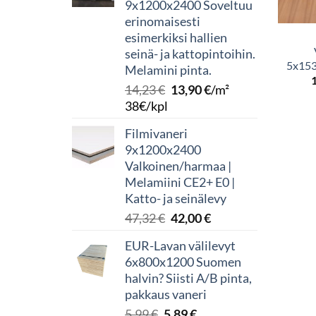
9x1200x2400 Soveltuu
erinomaisesti
esimerkiksi hallien
seinä- ja kattopintoihin.
5x153
Melamini pinta.
Alkuperäinen
Nykyinen
14,23
€
13,90
€
/m²
hinta
hinta
38€/kpl
oli:
on:
Filmivaneri
14,23 €.
13,90 €.
9x1200x2400
Valkoinen/harmaa |
Melamiini CE2+ E0 |
Katto- ja seinälevy
Alkuperäinen
Nykyinen
47,32
€
42,00
€
hinta
hinta
EUR-Lavan välilevyt
oli:
on:
6x800x1200 Suomen
47,32 €.
42,00 €.
halvin? Siisti A/B pinta,
pakkaus vaneri
Alkuperäinen
Nykyinen
5,99
€
5,89
€