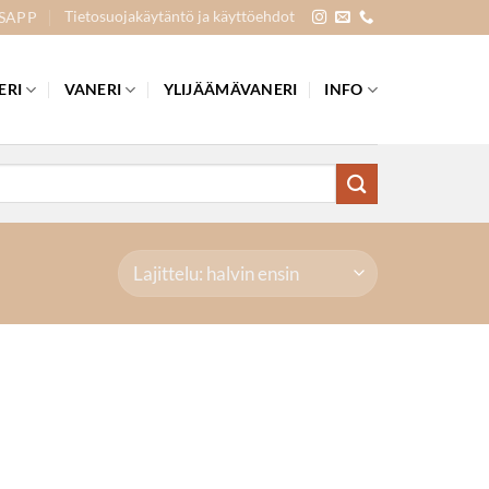
Tietosuojakäytäntö ja käyttöehdot
SAPP
ERI
VANERI
YLIJÄÄMÄVANERI
INFO