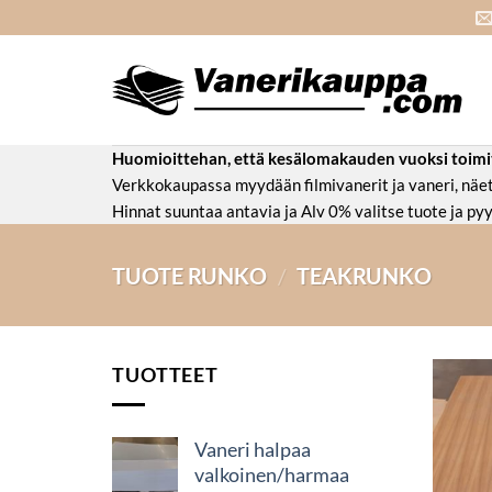
Skip
to
content
Huomioittehan, että kesälomakauden vuoksi toimitus
Verkkokaupassa myydään filmivanerit ja vaneri, nä
Hinnat suuntaa antavia ja Alv 0% valitse tuote ja pyy
TUOTE RUNKO
/
TEAKRUNKO
TUOTTEET
Vaneri halpaa
valkoinen/harmaa