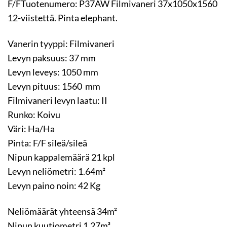
F/FTuotenumero: P37AW Filmivaneri 37x1050x1560
12-viistettä. Pinta elephant.
Vanerin tyyppi: Filmivaneri
Levyn paksuus: 37 mm
Levyn leveys: 1050 mm
Levyn pituus: 1560 mm
Filmivaneri levyn laatu: II
Runko: Koivu
Väri: Ha/Ha
Pinta: F/F sileä/sileä
Nipun kappalemäärä 21 kpl
Levyn neliömetri: 1.64m²
Levyn paino noin: 42 Kg
Neliömäärät yhteensä 34m²
Nipun kuutiometri 1.27m³