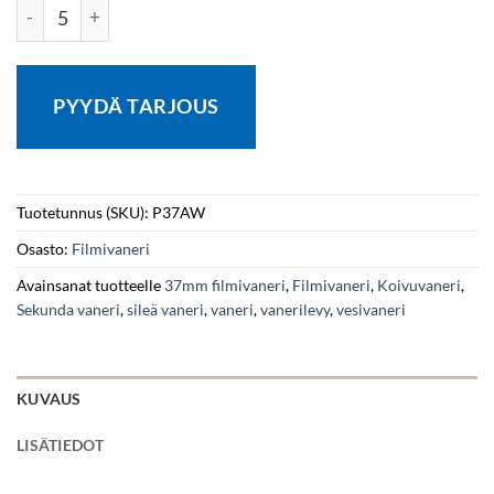
Filmivaneri 2-laatu F/F 37x1050x1560 Harmaa/Harmaa Koiv
PYYDÄ TARJOUS
Tuotetunnus (SKU):
P37AW
Osasto:
Filmivaneri
Avainsanat tuotteelle
37mm filmivaneri
,
Filmivaneri
,
Koivuvaneri
,
Sekunda vaneri
,
sileä vaneri
,
vaneri
,
vanerilevy
,
vesivaneri
KUVAUS
LISÄTIEDOT