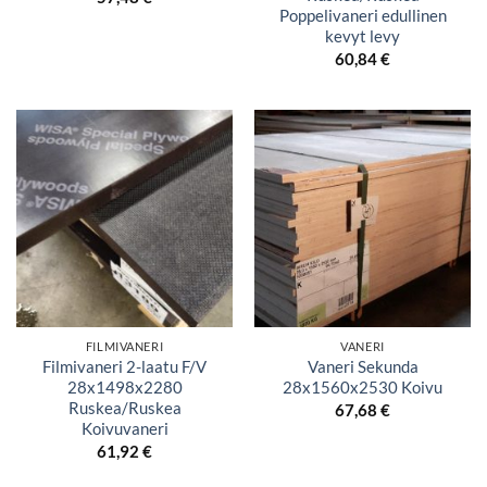
Poppelivaneri edullinen
kevyt levy
60,84
€
FILMIVANERI
VANERI
Filmivaneri 2-laatu F/V
Vaneri Sekunda
28x1498x2280
28x1560x2530 Koivu
Ruskea/Ruskea
67,68
€
Koivuvaneri
61,92
€