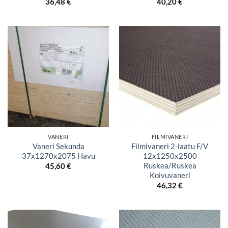
36,48
€
40,20
€
VANERI
FILMIVANERI
Vaneri Sekunda
Filmivaneri 2-laatu F/V
37x1270x2075 Havu
12x1250x2500
Ruskea/Ruskea
45,60
€
Koivuvaneri
46,32
€