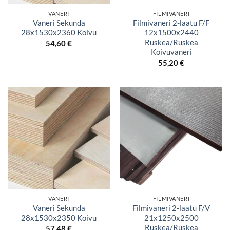
VANERI
FILMIVANERI
Vaneri Sekunda
Filmivaneri 2-laatu F/F
28x1530x2360 Koivu
12x1500x2440
Ruskea/Ruskea
54,60
€
Koivuvaneri
55,20
€
VANERI
FILMIVANERI
Vaneri Sekunda
Filmivaneri 2-laatu F/V
28x1530x2350 Koivu
21x1250x2500
Ruskea/Ruskea
57,48
€