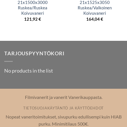
21x1500x3000
21x1525x3050
Ruskea/Ruskea
Ruskea/Valkoinen
Koivuvaneri
Koivuvaneri
121,92
€
164,04
€
TARJOUSPYYNTÖKORI
No products in the list
Filmivanerit ja vanerit Vanerikauppasta.
TIETOSUOJAKÄYTÄNTÖ JA KÄYTTÖEHDOT
Nopeat vaneritoimitukset, sivupurku edullisempi kuin HIAB
purku. Minimitilaus 500€.