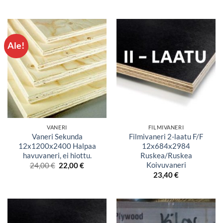
Ale!
VANERI
FILMIVANERI
Vaneri Sekunda
Filmivaneri 2-laatu F/F
12x1200x2400 Halpaa
12x684x2984
havuvaneri, ei hiottu.
Ruskea/Ruskea
Koivuvaneri
Alkuperäinen
Nykyinen
24,00
€
22,00
€
hinta
hinta
23,40
€
oli:
on:
24,00 €.
22,00 €.