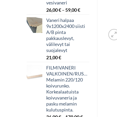
vesivaneri
Hintaluokka:
26,00
€
–
59,00
€
26,00 €
Vaneri halpaa
-
9x1200x2400 siisti
59,00 €
A/B pinta
pakkauslevyt,
välilevyt tai
suojalevyt
21,00
€
FILMIVANERI
VALKOINEN/RUSKEA
Melamin 220/120
koivurunko.
Korkealaatuista
koivuvaneria ja
pasku melamin
kulutuspinta.