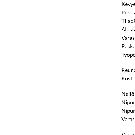
Kevye
Perus
Tilap
Alusta
Varas
Pakka
Työpö
Reuna
Koste
Neliö
Nipun
Nipun
Varas
Vane