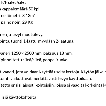
 F/F sileä/sileä
 kappalemäärä 50 kpl
 neliömetri: 3.13m²
 paino noin: 29 Kg
inen ja kevyt muottilevy.
 pinta, tuonti 1-laatu, myydään 2-laatuna.
vaneri 1250 × 2500 mm, paksuus 18 mm.
ipinnoitettu sileä/sileä, poppelirunko.
ivaneri, jota voidaan käyttää useita kertoja. Käytön jälkei
tointi vaikuttavat merkittävästi levyn käyttöikään.
tettu ensisijaisesti kohteisiin, joissa ei vaadita korkeinta 
llisiä käyttökohteita