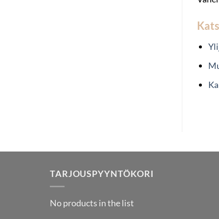
Kat
Yl
Mu
Ka
TARJOUSPYYNTÖKORI
No products in the list