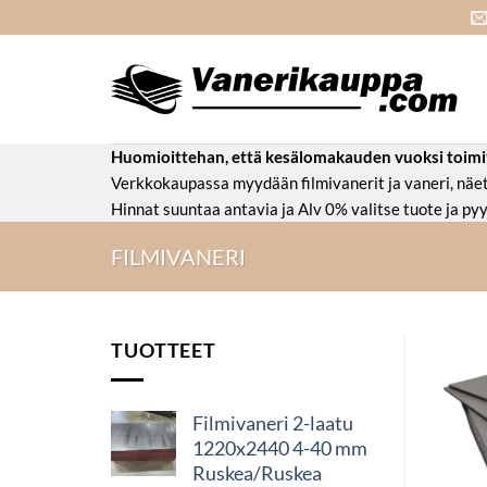
Skip
to
content
Huomioittehan, että kesälomakauden vuoksi toimitus
Verkkokaupassa myydään filmivanerit ja vaneri, nä
Hinnat suuntaa antavia ja Alv 0% valitse tuote ja pyy
FILMIVANERI
TUOTTEET
Filmivaneri 2-laatu
1220x2440 4-40 mm
Ruskea/Ruskea