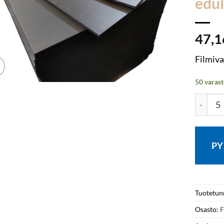
edul
47,
Filmiv
50 varast
Filmiva
PY
Tuotetun
Osasto:
F