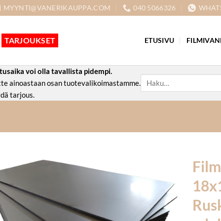
MYYNTI@VANERIKAUPPA.COM
040 5066326
WHAT
TARJOUKSET
ETUSIVU
FILMIVAN
aika voi olla tavallista pidempi.
Etsi:
ette ainoastaan osan tuotevalikoimastamme.
dä tarjous.
Film
18x
Rus