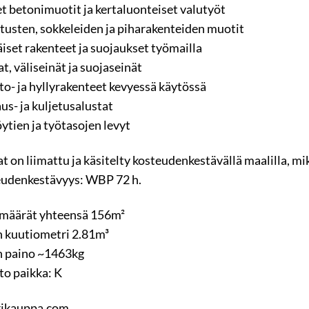
t betonimuotit ja kertaluonteiset valutyöt
tusten, sokkeleiden ja piharakenteiden muotit
äiset rakenteet ja suojaukset työmailla
t, väliseinät ja suojaseinät
to- ja hyllyrakenteet kevyessä käytössä
us- ja kuljetusalustat
ytien ja työtasojen levyt
t on liimattu ja käsitelty kosteudenkestävällä maalilla, m
udenkestävyys: WBP 72 h.
määrät yhteensä 156m²
 kuutiometri 2.81m³
 paino ~1463kg
to paikka: K
rikauppa.com