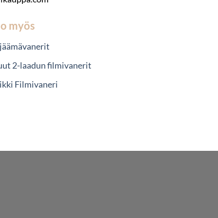
so myös
ijäämävanerit
ut 2-laadun filmivanerit
ikki Filmivaneri