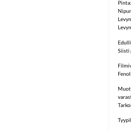
Pinta:
Nipun
Levyn
Levyn
Edull
Siisti
Filmi
Fenol
Muott
varas
Tarkoi
Tyypi