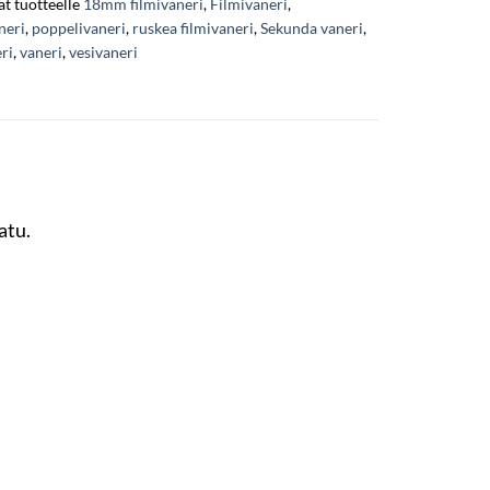
t tuotteelle
18mm filmivaneri
,
Filmivaneri
,
neri
,
poppelivaneri
,
ruskea filmivaneri
,
Sekunda vaneri
,
ri
,
vaneri
,
vesivaneri
atu.