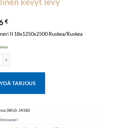
linen kevyt levy
16
€
aneri II 18x1250x2500 Ruskea/Ruskea
ossa
neri 2-laatu F/F 18x1250x2500 Ruskea/Ruskea Poppelivaneri ed
YDÄ TARJOUS
nus (SKU):
JA582
ilmivaneri