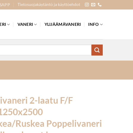
Tietosuojakäytäntö ja käyttöehdot
SAPP
ERI
VANERI
YLIJÄÄMÄVANERI
INFO
ivaneri 2-laatu F/F
1250x2500
kea/Ruskea Poppelivaneri