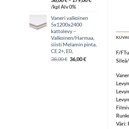
36,00
€
–
179,00
€
Hintaluokka:
/kpl Alv 0%
36,00 €
Vaneri valkoinen
-
5x1200x2400
179,00 €
kattolevy –
Valkoinen/Harmaa,
KUVA
siisti Melamin pinta,
CE 2+, E0,
F/FTu
Alkuperäinen
Nykyinen
38,00
€
36,00
€
Sileä
hinta
hinta
oli:
on:
Vaner
38,00 €.
36,00 €.
Levyn
Levyn
Levyn
Filmiv
Runko
Väri: