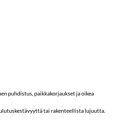
nen puhdistus, paikkakorjaukset ja oikea
kulutuskestävyyttä tai rakenteellista lujuutta.