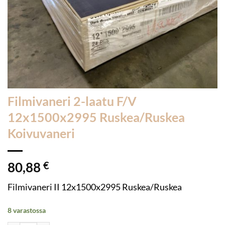
Filmivaneri 2-laatu F/V
12x1500x2995 Ruskea/Ruskea
Koivuvaneri
80,88
€
Filmivaneri II 12x1500x2995 Ruskea/Ruskea
8 varastossa