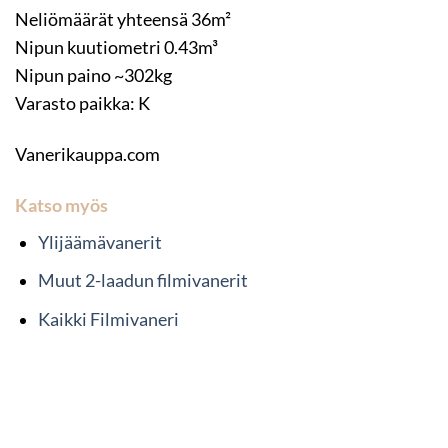
Neliömäärät yhteensä 36m²
Nipun kuutiometri 0.43m³
Nipun paino ~302kg
Varasto paikka: K
Vanerikauppa.com
Katso myös
Ylijäämävanerit
Muut 2-laadun filmivanerit
Kaikki Filmivaneri