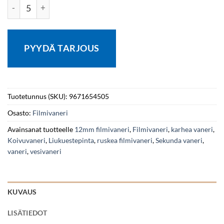
Filmivaneri 2-laatu F/V 12x1500x2995 Ruskea/Ruskea Koivu
PYYDÄ TARJOUS
Tuotetunnus (SKU):
9671654505
Osasto:
Filmivaneri
Avainsanat tuotteelle
12mm filmivaneri
,
Filmivaneri
,
karhea vaneri
,
Koivuvaneri
,
Liukuestepinta
,
ruskea filmivaneri
,
Sekunda vaneri
,
vaneri
,
vesivaneri
KUVAUS
LISÄTIEDOT