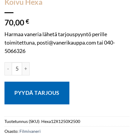
Koivu Hexa
70,00
€
Harmaa vaneria lähetä tarjouspyyntö perille
toimitettuna, posti@vanerikauppa.com tai 040-
5066326
VANERI HARMAA 12X1250X2500 Koivu Hexa määrä
PYYDÄ TARJOUS
Tuotetunnus (SKU):
Hexa12X1250X2500
Osasto:
Filmivaneri