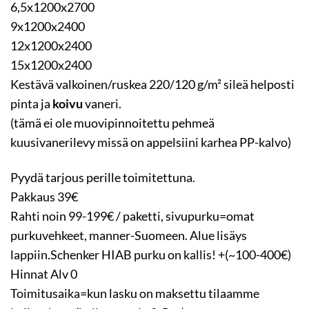
6,5x1200x2700
9x1200x2400
12x1200x2400
15x1200x2400
Kestävä valkoinen/ruskea 220/120 g/m² sileä helposti
pinta ja
koivu
vaneri.
(tämä ei ole muovipinnoitettu pehmeä
kuusivanerilevy missä on appelsiini karhea PP-kalvo)
Pyydä tarjous perille toimitettuna.
Pakkaus 39€
Rahti noin 99-199€ / paketti, sivupurku=omat
purkuvehkeet, manner-Suomeen. Alue lisäys
lappiin.Schenker HIAB purku on kallis! +(~100-400€)
Hinnat Alv 0
Toimitusaika=kun lasku on maksettu tilaamme