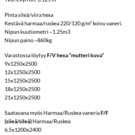
Pinta sileä/viira hexa
Kestävä harmaa/ruskea 220/120 g/m² koivu vaneri.
Nipun kuutiometri ~1.25m3
Nipun paino ~860kg
Varastossa löytyy
F/V hexa ”mutteri kuva”
9x1250x2500
12x1250x2500
15x1250x2500
18x1250x2500
21x1250x2500
Saatavana myös Harmaa/Ruskea vaneria
F/F
(siieä/sileä)
Harmaa/Ruskea
6,5x1200x2400