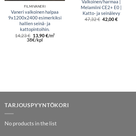
Valkoinen/harmaa |
FILMIVANERI
Melamiini CE2+ E0 |
Vaneri valkoinen halpaa
Katto- ja seinälevy
9x1200x2400 esimerkiksi
Alkuperäinen
Nykyine
47,32
€
42,00
€
hinta
hinta
hallien seinä- ja
oli:
on:
kattopintoihin.
47,32 €.
42,00 €.
Alkuperäinen
Nykyinen
14,23
€
13,90
€
/m²
hinta
hinta
38€/kpl
oli:
on:
14,23 €.
13,90 €.
TARJOUSPYYNTÖKORI
No products in the list