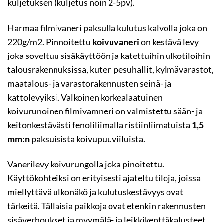
kuljetuksen (kuljetus noin 2-5pv).
Harmaa filmivaneri paksulla kulutus kalvolla joka on
220g/m2. Pinnoitettu
koivuvaneri
on kestävä levy
joka soveltuu sisäkäyttöön ja katettuihin ulkotiloihin
talousrakennuksissa, kuten pesuhallit, kylmävarastot,
maatalous- ja varastorakennusten seinä- ja
kattolevyiksi. Valkoinen korkealaatuinen
koivurunoinen filmivamneri on valmistettu sään- ja
keitonkestävästi fenoliliimalla ristiinliimatuista
1,5
mm:n
paksuisista koivupuuviiluista.
Vanerilevy koivurungolla joka pinoitettu.
Käyttökohteiksi on erityisesti ajateltu tiloja, joissa
miellyttävä ulkonäkö ja kulutuskestävyys ovat
tärkeitä. Tällaisia paikkoja ovat etenkin rakennusten
sisäverhoukset ja myymälä- ja leikkikenttäkalusteet,