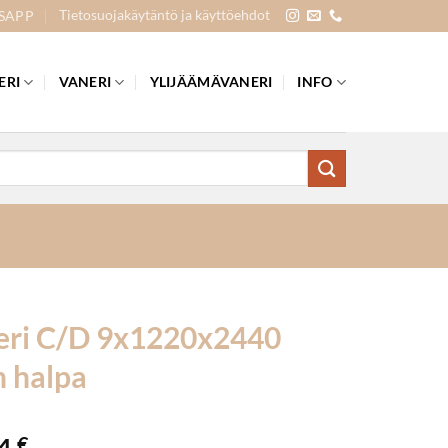
Tietosuojakäytäntö ja käyttöehdot
SAPP
ERI
VANERI
YLIJÄÄMÄVANERI
INFO
eri C/D 9x1220x2440
 halpa
64
€