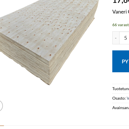
Vaneri
66 varast
Vaneri 
PY
Tuotetun
Osasto:
V
Avainsana