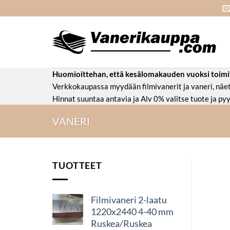
Skip
to
content
Huomioittehan, että kesälomakauden vuoksi toimitus
Verkkokaupassa myydään filmivanerit ja vaneri, nä
Hinnat suuntaa antavia ja Alv 0% valitse tuote ja pyy
VANERI
TUOTTEET
Filmivaneri 2-laatu
1220x2440 4-40 mm
Ruskea/Ruskea