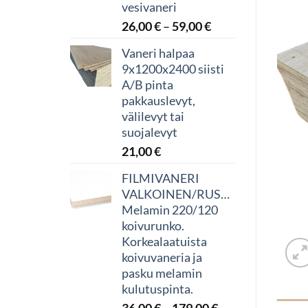
vesivaneri
Hintaluokka:
26,00
€
–
59,00
€
26,00 €
Vaneri halpaa
-
9x1200x2400 siisti
59,00 €
A/B pinta
pakkauslevyt,
välilevyt tai
suojalevyt
21,00
€
FILMIVANERI
VALKOINEN/RUSKEA
Melamin 220/120
koivurunko.
Korkealaatuista
koivuvaneria ja
pasku melamin
kulutuspinta.