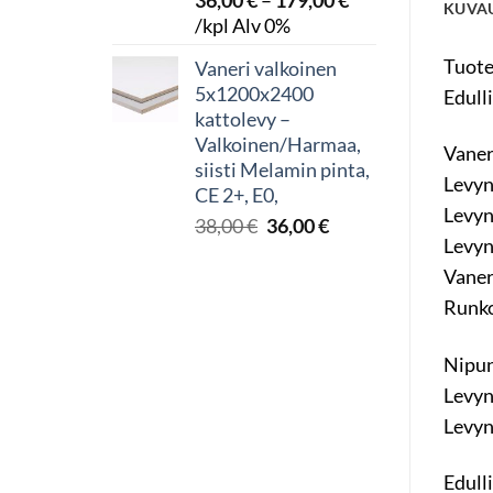
36,00
€
–
179,00
€
KUVA
Hintaluokka:
/kpl Alv 0%
36,00 €
Tuot
Vaneri valkoinen
-
5x1200x2400
Edull
179,00 €
kattolevy –
Valkoinen/Harmaa,
Vaner
siisti Melamin pinta,
Levyn
CE 2+, E0,
Levyn
Alkuperäinen
Nykyinen
38,00
€
36,00
€
Levyn
hinta
hinta
oli:
on:
Vaner
38,00 €.
36,00 €.
Runko
Nipun
Levyn
Levyn
Edull