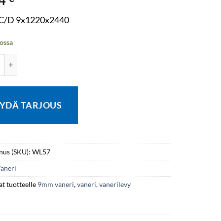
 C/D 9x1220x2440
ossa
C/D 9x1220x2440 Twin halpa määrä
YDÄ TARJOUS
nus (SKU):
WL57
aneri
t tuotteelle
9mm vaneri
,
vaneri
,
vanerilevy