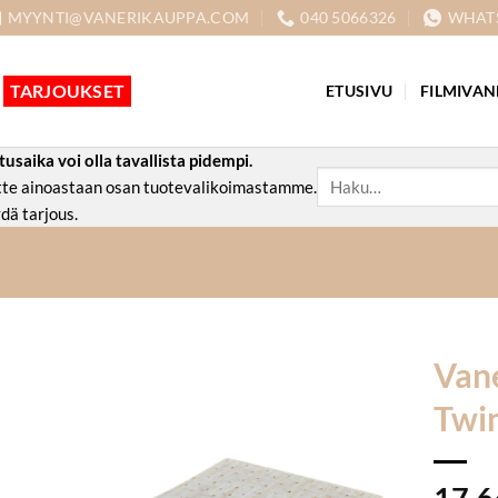
MYYNTI@VANERIKAUPPA.COM
040 5066326
WHAT
TARJOUKSET
ETUSIVU
FILMIVAN
aika voi olla tavallista pidempi.
Etsi:
ette ainoastaan osan tuotevalikoimastamme.
dä tarjous.
Van
Twin
17,