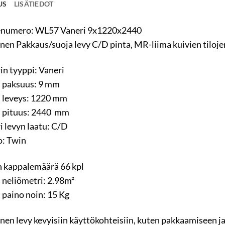
US
LISÄTIEDOT
enumero: WL57 Vaneri 9x1220x2440
inen Pakkaus/suoja levy C/D pinta, MR-liima kuivien tiloje
in tyyppi: Vaneri
 paksuus: 9 mm
 leveys: 1220 mm
 pituus: 2440 mm
i levyn laatu: C/D
: Twin
 kappalemäärä 66 kpl
 neliömetri: 2.98m²
 paino noin: 15 Kg
inen levy kevyisiin käyttökohteisiin, kuten pakkaamiseen j