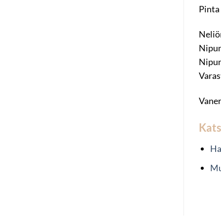
Pinta
Neliö
Nipun
Nipun
Varas
Vane
Kat
Ha
Mu