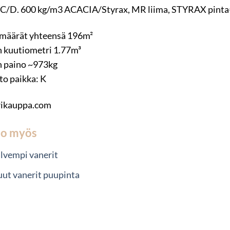
 C/D. 600 kg/m3 ACACIA/Styrax, MR liima, STYRAX pinta
määrät yhteensä 196m²
 kuutiometri 1.77m³
 paino ~973kg
to paikka: K
rikauppa.com
so myös
lvempi vanerit
ut vanerit puupinta