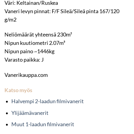
Väri: Keltainan/Ruskea
Vaneri levyn pinnat: F/F Sileä/Sileä pinta 167/120
g/m2
Neliömäärät yhteensä 230m²
Nipun kuutiometri 2.07m³
Nipun paino ~1446kg
Varasto paikka: J
Vanerikauppa.com
Katso myös
Halvempi 2-laadun filmivanerit
Ylijäämävanerit
Muut 1-laadun filmivanerit