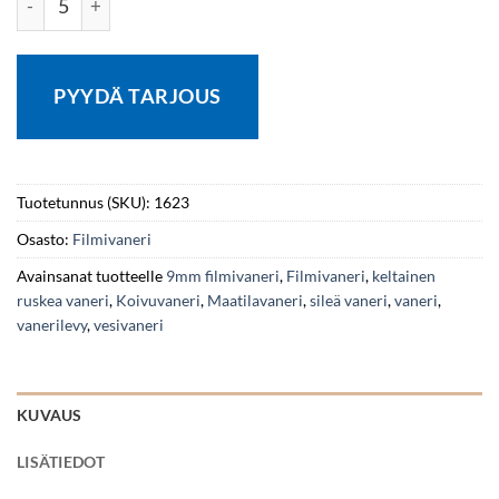
PYYDÄ TARJOUS
Tuotetunnus (SKU):
1623
Osasto:
Filmivaneri
Avainsanat tuotteelle
9mm filmivaneri
,
Filmivaneri
,
keltainen
ruskea vaneri
,
Koivuvaneri
,
Maatilavaneri
,
sileä vaneri
,
vaneri
,
vanerilevy
,
vesivaneri
KUVAUS
LISÄTIEDOT