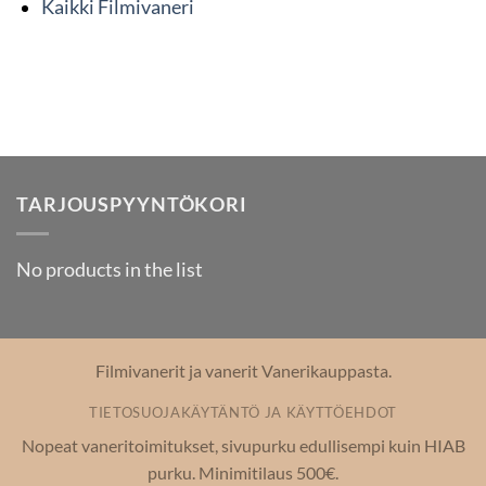
Kaikki Filmivaneri
TARJOUSPYYNTÖKORI
No products in the list
Filmivanerit ja vanerit Vanerikauppasta.
TIETOSUOJAKÄYTÄNTÖ JA KÄYTTÖEHDOT
Nopeat vaneritoimitukset, sivupurku edullisempi kuin HIAB
purku. Minimitilaus 500€.