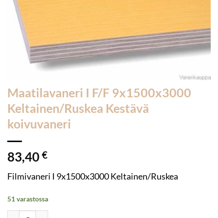
Maatilavaneri I F/F 9x1500x3000
Keltainen/Ruskea Kestävä
koivuvaneri
83,40
€
Filmivaneri I 9x1500x3000 Keltainen/Ruskea
51 varastossa
Maatilavaneri I F/F 9x1500x3000 Keltainen/Ruskea Kestävä 