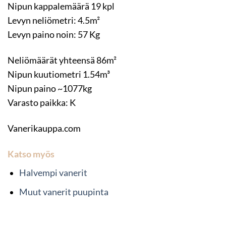
Nipun kappalemäärä 19 kpl
Levyn neliömetri: 4.5m²
Levyn paino noin: 57 Kg
Neliömäärät yhteensä 86m²
Nipun kuutiometri 1.54m³
Nipun paino ~1077kg
Varasto paikka: K
Vanerikauppa.com
Katso myös
Halvempi vanerit
Muut vanerit puupinta