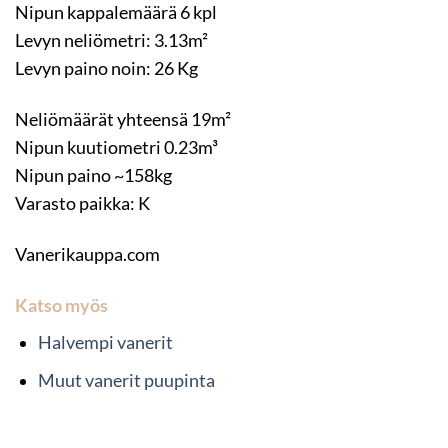
Nipun kappalemäärä 6 kpl
Levyn neliömetri: 3.13m²
Levyn paino noin: 26 Kg
Neliömäärät yhteensä 19m²
Nipun kuutiometri 0.23m³
Nipun paino ~158kg
Varasto paikka: K
Vanerikauppa.com
Katso myös
Halvempi vanerit
Muut vanerit puupinta