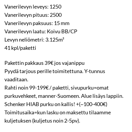
Vanerilevyn leveys: 1250
Vanerilevyn pituus: 2500
Vanerilevyn paksuus: 15 mm
Vanerilevyn laatu: Koivu BB/CP
Levyn neliömetri: 3.125m²
41 kpl/paketti
Pakettin pakkaus 39€ jos vajanippu
Pyydä tarjous perille toimitettuna. Y-tunnus
vaaditaan.
Rahti noin 99-199€ / paketti, sivupurku=omat
purkuvehkeet, manner-Suomeen. Alue lisäys lappiin.
Schenker HIAB purku on kallis! +(~100-400€)
Toimitusaika=kun lasku on maksettu tilaamme
kuljetuksen (kuljetus noin 2-5pv).