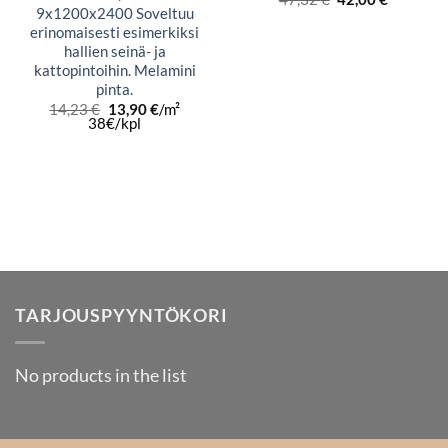
hinta
hinta
9x1200x2400 Soveltuu
oli:
on:
erinomaisesti esimerkiksi
47,32 €.
42,00 €.
hallien seinä- ja
kattopintoihin. Melamini
pinta.
Alkuperäinen
Nykyinen
14,23
€
13,90
€
/m²
hinta
hinta
38€/kpl
oli:
on:
14,23 €.
13,90 €.
TARJOUSPYYNTÖKORI
No products in the list