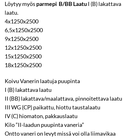
Löytyy myös
parmepi B/BB Laatu
I (B) lakattava
laatu.
4x1250x2500
6,5x1250x2500
9x1250x2500
12x1250x2500
15x1250x2500
18x1250x2500
Koivu Vanerin laatuja puupinta
I (B) lakattava laatu
II (BB) lakattava/maalattava, pinnoitettava laatu
III WG (CP) paikattu, hiottu taustalaatu
IV (C) hiomaton, pakkauslaatu
Kilo ”II-laadun puupinta vaneria”
Ontto vaneri on levyt missä voi olla liimavikaa