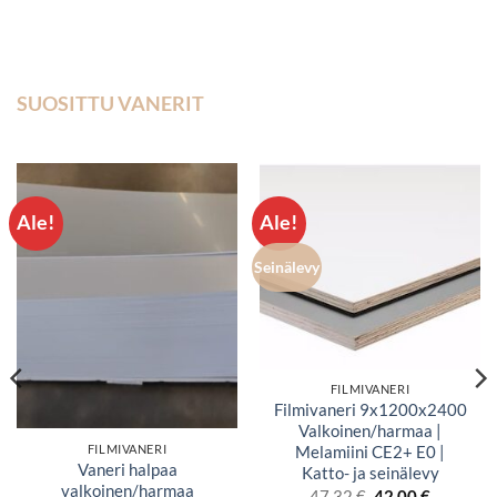
SUOSITTU VANERIT
Ale!
Ale!
Seinälevy
FILMIVANERI
Filmivaneri 9x1200x2400
Valkoinen/harmaa |
FILMIVANERI
Melamiini CE2+ E0 |
Vaneri halpaa
Katto- ja seinälevy
valkoinen/harmaa
Alkuperäinen
Nykyine
47,32
€
42,00
€