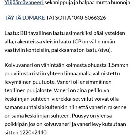
Ylijäämävaneeri
sekanippuja ja halpaa mutta huonoja
TÄYTÄ LOMAKE
TAI SOITA *040-5066326
Laatu: BB tavallinen laatu esimerkiksi päällysteiden
alla, rakenteissa yleisin laatu (CP on vähemmän
vaativiin kohteisiin, paikkaamaton laatu/sivu).
Koivuvaneri on vähintään kolmesta ohuesta 1,5mm:n
puuviilusta ristiin yhteen liimaamalla valmistettu
levymäinen puutuote. Vaneri oli ensimmäinen
teollinen puujaloste. Vaneri on aina peilikuva
keskilinjan suhteen, vierekkäiset viilut voivat olla
samansuuntaisia kuitenkin niin että vanerin rakenne
on sama keskilinjan suhteen. Puusyy on ylensä
poikkipän jos on koivuvaneri ja vanerilevy kutsutaan
sitten 1220×2440.