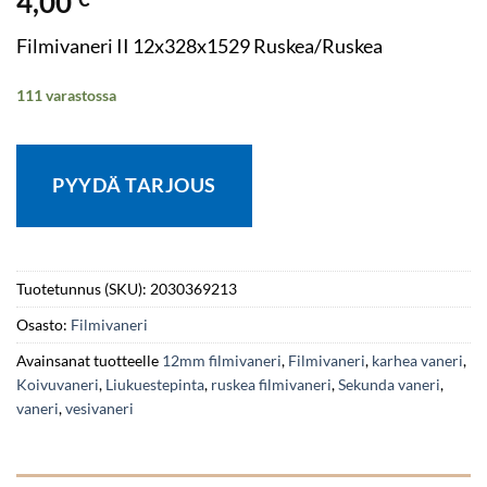
4,00
Filmivaneri II 12x328x1529 Ruskea/Ruskea
111 varastossa
PYYDÄ TARJOUS
Tuotetunnus (SKU):
2030369213
Osasto:
Filmivaneri
Avainsanat tuotteelle
12mm filmivaneri
,
Filmivaneri
,
karhea vaneri
,
Koivuvaneri
,
Liukuestepinta
,
ruskea filmivaneri
,
Sekunda vaneri
,
vaneri
,
vesivaneri