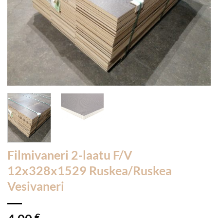
Filmivaneri 2-laatu F/V
12x328x1529 Ruskea/Ruskea
Vesivaneri
€