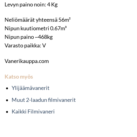
Levyn paino noin: 4 Kg
Neliömäärät yhteensä 56m²
Nipun kuutiometri 0.67m³
Nipun paino ~468kg
Varasto paikka: V
Vanerikauppa.com
Katso myös
Ylijäämävanerit
Muut 2-laadun filmivanerit
Kaikki Filmivaneri