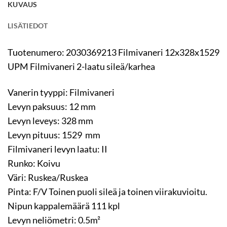
KUVAUS
LISÄTIEDOT
Tuotenumero: 2030369213 Filmivaneri 12x328x1529
UPM Filmivaneri 2-laatu sileä/karhea
Vanerin tyyppi: Filmivaneri
Levyn paksuus: 12 mm
Levyn leveys: 328 mm
Levyn pituus: 1529 mm
Filmivaneri levyn laatu: II
Runko: Koivu
Väri: Ruskea/Ruskea
Pinta: F/V Toinen puoli sileä ja toinen viirakuvioitu.
Nipun kappalemäärä 111 kpl
Levyn neliömetri: 0.5m²