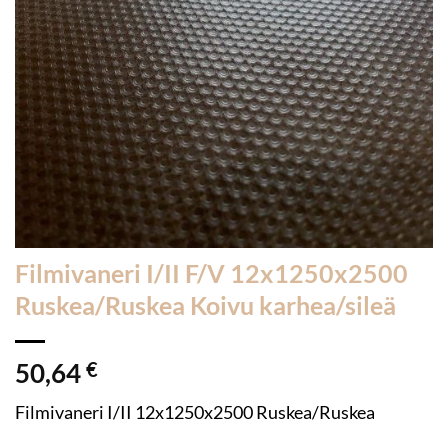
Filmivaneri I/II F/V 12x1250x2500
Ruskea/Ruskea Koivu karhea/sileä
50,64
€
Filmivaneri I/II 12x1250x2500 Ruskea/Ruskea