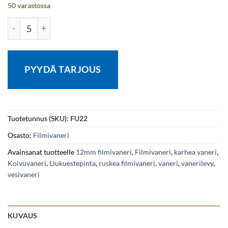
50 varastossa
Filmivaneri I/II F/V 12x1250x2500 Ruskea/Ruskea Koivu karh
PYYDÄ TARJOUS
Tuotetunnus (SKU):
FU22
Osasto:
Filmivaneri
Avainsanat tuotteelle
12mm filmivaneri
,
Filmivaneri
,
karhea vaneri
,
Koivuvaneri
,
Liukuestepinta
,
ruskea filmivaneri
,
vaneri
,
vanerilevy
,
vesivaneri
KUVAUS