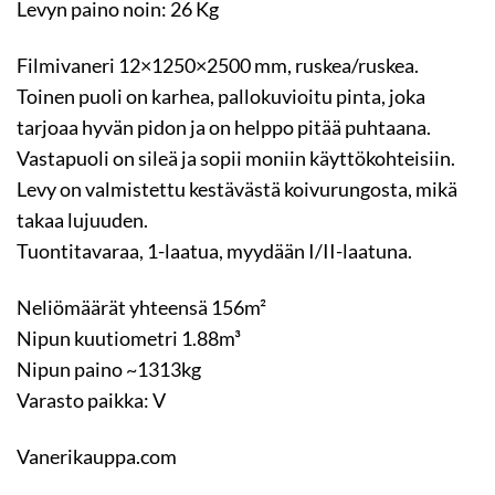
Levyn paino noin: 26 Kg
Filmivaneri 12×1250×2500 mm, ruskea/ruskea.
Toinen puoli on karhea, pallokuvioitu pinta, joka
tarjoaa hyvän pidon ja on helppo pitää puhtaana.
Vastapuoli on sileä ja sopii moniin käyttökohteisiin.
Levy on valmistettu kestävästä koivurungosta, mikä
takaa lujuuden.
Tuontitavaraa, 1-laatua, myydään I/II-laatuna.
Neliömäärät yhteensä 156m²
Nipun kuutiometri 1.88m³
Nipun paino ~1313kg
Varasto paikka: V
Vanerikauppa.com