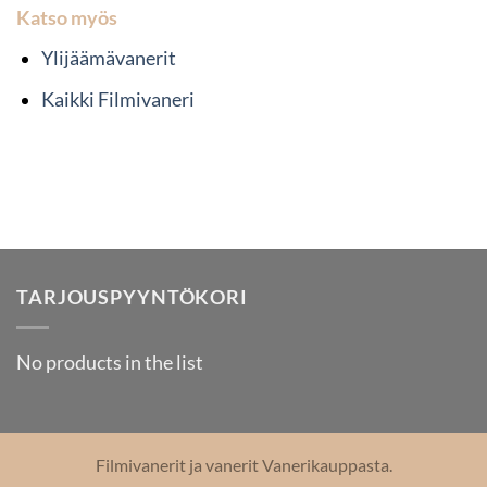
Katso myös
Ylijäämävanerit
Kaikki Filmivaneri
TARJOUSPYYNTÖKORI
No products in the list
Filmivanerit ja vanerit Vanerikauppasta.