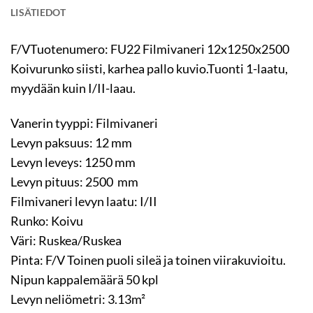
LISÄTIEDOT
F/VTuotenumero: FU22 Filmivaneri 12x1250x2500
Koivurunko siisti, karhea pallo kuvio.Tuonti 1-laatu,
myydään kuin I/II-laau.
Vanerin tyyppi: Filmivaneri
Levyn paksuus: 12 mm
Levyn leveys: 1250 mm
Levyn pituus: 2500 mm
Filmivaneri levyn laatu: I/II
Runko: Koivu
Väri: Ruskea/Ruskea
Pinta: F/V Toinen puoli sileä ja toinen viirakuvioitu.
Nipun kappalemäärä 50 kpl
Levyn neliömetri: 3.13m²