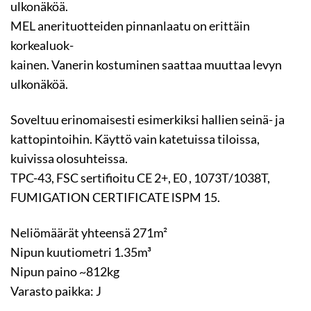
ulkonäköä.
MEL anerituotteiden pinnanlaatu on erittäin
korkealuok-
kainen. Vanerin kostuminen saattaa muuttaa levyn
ulkonäköä.
Soveltuu erinomaisesti esimerkiksi hallien seinä- ja
kattopintoihin. Käyttö vain katetuissa tiloissa,
kuivissa olosuhteissa.
TPC-43, FSC sertifioitu CE 2+, E0 , 1073T/1038T,
FUMIGATION CERTIFICATE lSPM 15.
Neliömäärät yhteensä 271m²
Nipun kuutiometri 1.35m³
Nipun paino ~812kg
Varasto paikka: J