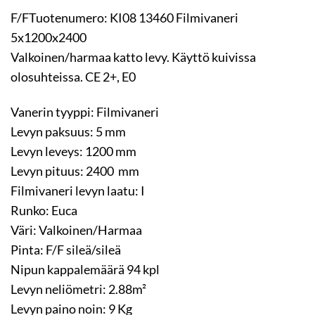
F/FTuotenumero: KI08 13460 Filmivaneri
5x1200x2400
Valkoinen/harmaa katto levy. Käyttö kuivissa
olosuhteissa. CE 2+, E0
Vanerin tyyppi: Filmivaneri
Levyn paksuus: 5 mm
Levyn leveys: 1200 mm
Levyn pituus: 2400 mm
Filmivaneri levyn laatu: I
Runko: Euca
Väri: Valkoinen/Harmaa
Pinta: F/F sileä/sileä
Nipun kappalemäärä 94 kpl
Levyn neliömetri: 2.88m²
Levyn paino noin: 9 Kg