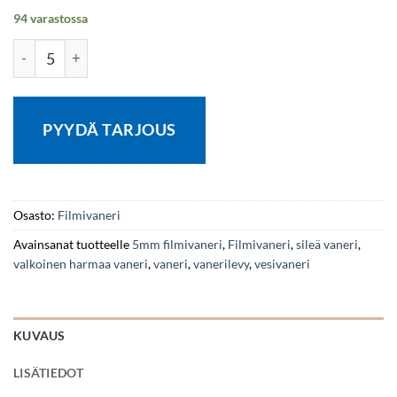
94 varastossa
Filmivaneri I F/F 5x1200x2400 Valkoinen/Harmaa Euca sileä/
PYYDÄ TARJOUS
Osasto:
Filmivaneri
Avainsanat tuotteelle
5mm filmivaneri
,
Filmivaneri
,
sileä vaneri
,
valkoinen harmaa vaneri
,
vaneri
,
vanerilevy
,
vesivaneri
KUVAUS
LISÄTIEDOT