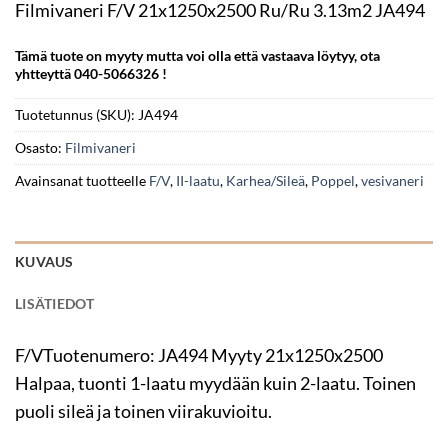
Filmivaneri F/V 21x1250x2500 Ru/Ru 3.13m2 JA494
Tämä tuote on myyty mutta voi olla että vastaava löytyy, ota
yhtteyttä 040-5066326 !
Tuotetunnus (SKU):
JA494
Osasto:
Filmivaneri
Avainsanat tuotteelle
F/V
,
II-laatu
,
Karhea/Sileä
,
Poppel
,
vesivaneri
KUVAUS
LISÄTIEDOT
F/VTuotenumero: JA494 Myyty 21x1250x2500
Halpaa, tuonti 1-laatu myydään kuin 2-laatu. Toinen
puoli sileä ja toinen viirakuvioitu.