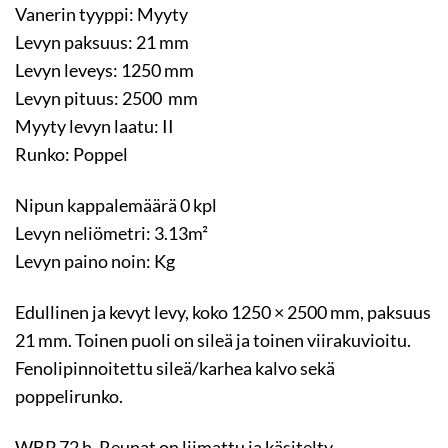
Vanerin tyyppi: Myyty
Levyn paksuus: 21 mm
Levyn leveys: 1250 mm
Levyn pituus: 2500 mm
Myyty levyn laatu: II
Runko: Poppel
Nipun kappalemäärä 0 kpl
Levyn neliömetri: 3.13m²
Levyn paino noin: Kg
Edullinen ja kevyt levy, koko 1250 × 2500 mm, paksuus
21 mm. Toinen puoli on sileä ja toinen viirakuvioitu.
Fenolipinnoitettu sileä/karhea kalvo sekä
poppelirunko.
WBP 72 h. Reunat on liimattu ja käsitelty