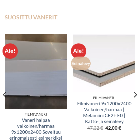
-
219,00 €
SUOSITTU VANERIT
Ale!
Ale!
Seinälevy
FILMIVANERI
Filmivaneri 9x1200x2400
Valkoinen/harmaa |
FILMIVANERI
Melamiini CE2+ E0 |
Vaneri halpaa
Katto- ja seinälevy
valkoinen/harmaa
Alkuperäinen
Nykyine
47,32
€
42,00
€
hinta
hinta
9x1200x2400 Soveltuu
oli:
on:
erinomaisesti esimerkiksi