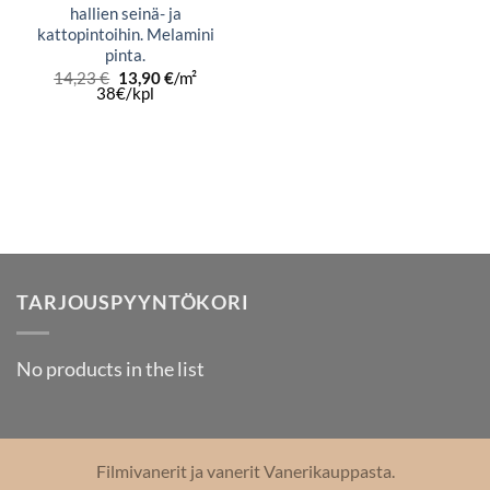
47,32 €.
42,00 €.
hallien seinä- ja
kattopintoihin. Melamini
pinta.
Alkuperäinen
Nykyinen
14,23
€
13,90
€
/m²
hinta
hinta
38€/kpl
oli:
on:
14,23 €.
13,90 €.
TARJOUSPYYNTÖKORI
No products in the list
Filmivanerit ja vanerit Vanerikauppasta.