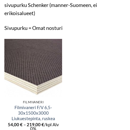
sivupurku Schenker (manner-Suomeen, ei
erikoisalueet)
Sivupurku = Omat nosturi
FILMIVANERI
Filmivaneri F/V 6,5-
30x1500x3000
Liukuestepinta, ruskea
Hintaluokka:
54,00
€
–
219,00
€
/kpl Alv
54,00 €
0%