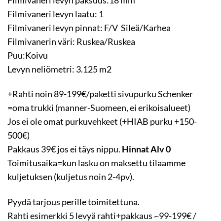
Filmivaneri levyn paksuus:18 mm
Filmivaneri levyn laatu: 1
Filmivaneri levyn pinnat: F/V Sileä/Karhea
Filmivanerin väri: Ruskea/Ruskea
Puu:Koivu
Levyn neliömetri: 3.125 m2
+Rahti noin 89-199€/paketti sivupurku Schenker
=oma trukki (manner-Suomeen, ei erikoisalueet)
Jos ei ole omat purkuvehkeet (+HIAB purku +150-
500€)
Pakkaus 39€ jos ei täys nippu.
Hinnat Alv 0
Toimitusaika=kun lasku on maksettu tilaamme
kuljetuksen (kuljetus noin 2-4pv).
Pyydä tarjous perille toimitettuna.
Rahti esimerkki 5 levyä rahti+pakkaus ~99-199€ /