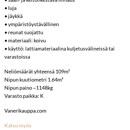
• luja
• jäykkä
• ympäristöystävällinen
• reunat suojattu
• materiaali: koivu
• käyttö: lattiamateriaalina kuljetusvälineissä tai
varastoissa
Neliömäärät yhteensä 109m²
Nipun kuutiometri 1.64m³
Nipun paino ~1148kg
Varasto paikka: K
Vanerikauppa.com
Katso myös