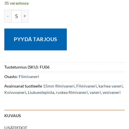
35 varastossa
Filmivaneri I F/V 15x1250x2500 Ruskea/Ruskea Kestävä koi
PYYDÄ TARJOUS
Tuotetunnus (SKU):
FU06
Osasto:
Filmivaneri
Avainsanat tuotteelle
15mm filmivaneri
,
Filmivaneri
,
karhea vaneri
,
Koivuvaneri
,
Liukuestepinta
,
ruskea filmivaneri
,
vaneri
,
vesivaneri
KUVAUS
LISÄTIEDOT