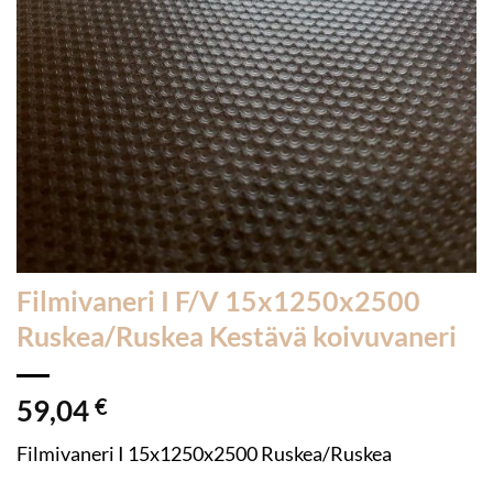
Filmivaneri I F/V 15x1250x2500
Ruskea/Ruskea Kestävä koivuvaneri
59,04
€
Filmivaneri I 15x1250x2500 Ruskea/Ruskea