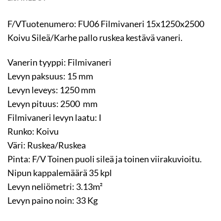
F/VTuotenumero: FU06 Filmivaneri 15x1250x2500
Koivu Sileä/Karhe pallo ruskea kestävä vaneri.
Vanerin tyyppi: Filmivaneri
Levyn paksuus: 15 mm
Levyn leveys: 1250 mm
Levyn pituus: 2500 mm
Filmivaneri levyn laatu: I
Runko: Koivu
Väri: Ruskea/Ruskea
Pinta: F/V Toinen puoli sileä ja toinen viirakuvioitu.
Nipun kappalemäärä 35 kpl
Levyn neliömetri: 3.13m²
Levyn paino noin: 33 Kg