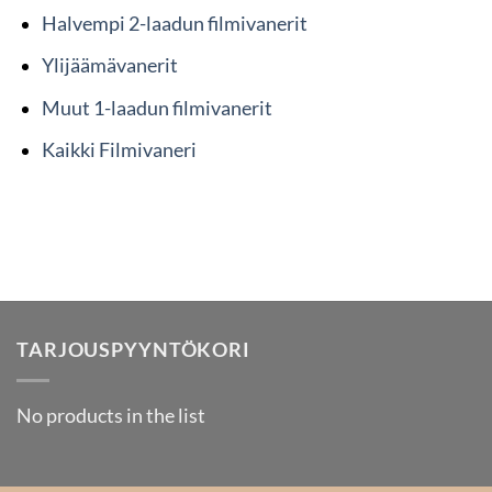
Halvempi 2-laadun filmivanerit
Ylijäämävanerit
Muut 1-laadun filmivanerit
Kaikki Filmivaneri
TARJOUSPYYNTÖKORI
No products in the list