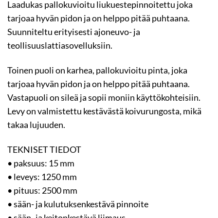
Laadukas pallokuvioitu liukuestepinnoitettu joka
tarjoaa hyvän pidon ja on helppo pitää puhtaana.
Suunniteltu erityisesti ajoneuvo- ja
teollisuuslattiasovelluksiin.
Toinen puoli on karhea, pallokuvioitu pinta, joka
tarjoaa hyvän pidon ja on helppo pitää puhtaana.
Vastapuoli on sileä ja sopii moniin käyttökohteisiin.
Levy on valmistettu kestävästä koivurungosta, mikä
takaa lujuuden.
TEKNISET TIEDOT
• paksuus: 15 mm
• leveys: 1250 mm
• pituus: 2500 mm
• sään- ja kulutuksenkestävä pinnoite
• sään- ja keitonkestävä liimaus