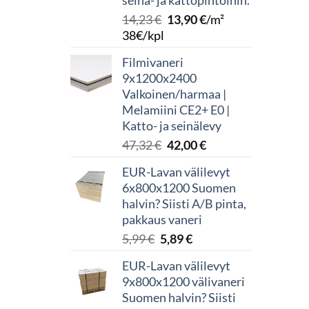
seinä- ja kattopintoihin.
Alkuperäinen
Nykyinen
14,23
€
13,90
€
/m²
hinta
hinta
38€/kpl
oli:
on:
Filmivaneri
14,23 €.
13,90 €.
9x1200x2400
Valkoinen/harmaa |
Melamiini CE2+ E0 |
Katto- ja seinälevy
Alkuperäinen
Nykyinen
47,32
€
42,00
€
hinta
hinta
EUR-Lavan välilevyt
oli:
on:
6x800x1200 Suomen
47,32 €.
42,00 €.
halvin? Siisti A/B pinta,
pakkaus vaneri
Alkuperäinen
Nykyinen
5,99
€
5,89
€
hinta
hinta
EUR-Lavan välilevyt
oli:
on:
9x800x1200 välivaneri
5,99 €.
5,89 €.
Suomen halvin? Siisti