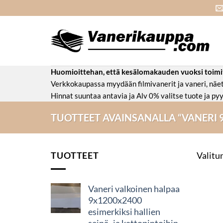
Skip
to
content
Huomioittehan, että kesälomakauden vuoksi toimitus
Verkkokaupassa myydään filmivanerit ja vaneri, nä
Hinnat suuntaa antavia ja Alv 0% valitse tuote ja pyy
TUOTTEET AVAINSANALLA “VANERI 
TUOTTEET
Valitun
Vaneri valkoinen halpaa
9x1200x2400
esimerkiksi hallien