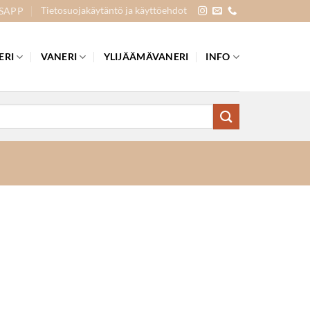
Tietosuojakäytäntö ja käyttöehdot
SAPP
ERI
VANERI
YLIJÄÄMÄVANERI
INFO