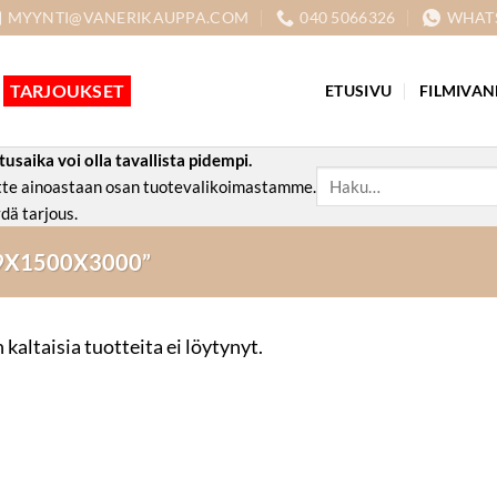
MYYNTI@VANERIKAUPPA.COM
040 5066326
WHAT
TARJOUKSET
ETUSIVU
FILMIVAN
aika voi olla tavallista pidempi.
Etsi:
ette ainoastaan osan tuotevalikoimastamme.
dä tarjous.
9X1500X3000”
 kaltaisia tuotteita ei löytynyt.