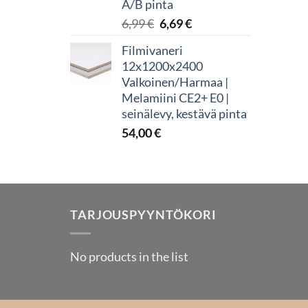
A/B pinta
Alkuperäinen
Nykyinen
6,99
€
6,69
€
hinta
hinta
Filmivaneri
oli:
on:
12x1200x2400
6,99 €.
6,69 €.
Valkoinen/Harmaa |
Melamiini CE2+ E0 |
seinälevy, kestävä pinta
54,00
€
TARJOUSPYYNTÖKORI
No products in the list