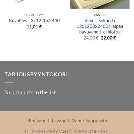
KOVALEVY
VANERI
Vaneri Sekunda
Kovalevy I 3x1220x2440
12x1200x2400 Halpaa
11,01
€
havuvaneri, ei hiottu.
Alkuperäinen
Nykyine
24,00
€
22,00
€
hinta
hinta
oli:
on:
24,00 €.
22,00 €.
TARJOUSPYYNTÖKORI
No products in the list
Filmivanerit ja vanerit Vanerikauppasta.
TIETOSUOJAKÄYTÄNTÖ JA KÄYTTÖEHDOT