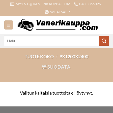
Skip
MYYNTI@VANERIKAUPPA.COM
040 5066326
to
WHATSAPP
content
Etsi:
TUOTE KOKO
/
9X1200X2400
SUODATA
Valitun kaltaisia tuotteita ei löytynyt.