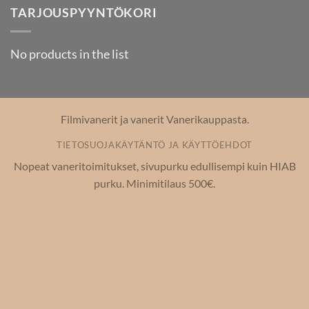
TARJOUSPYYNTÖKORI
No products in the list
Filmivanerit ja vanerit Vanerikauppasta.
TIETOSUOJAKÄYTÄNTÖ JA KÄYTTÖEHDOT
Nopeat vaneritoimitukset, sivupurku edullisempi kuin HIAB
purku. Minimitilaus 500€.