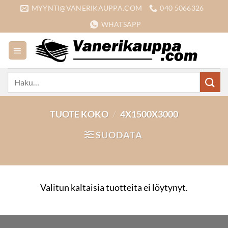
Skip
MYYNTI@VANERIKAUPPA.COM
040 5066326
to
WHATSAPP
content
Etsi:
TUOTE KOKO
/
4X1500X3000
SUODATA
Valitun kaltaisia tuotteita ei löytynyt.