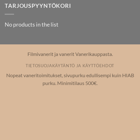
TARJOUSPYYNTÖKORI
No products in the list
Filmivanerit ja vanerit Vanerikauppasta.
TIETOSUOJAKÄYTÄNTÖ JA KÄYTTÖEHDOT
Nopeat vaneritoimitukset, sivupurku edullisempi kuin HIAB
purku. Minimitilaus 500€.