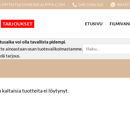
MYYNTI@VANERIKAUPPA.COM
040 5066326
WHAT
TARJOUKSET
ETUSIVU
FILMIVAN
aika voi olla tavallista pidempi.
Etsi:
ette ainoastaan osan tuotevalikoimastamme.
dä tarjous.
 kaltaisia tuotteita ei löytynyt.