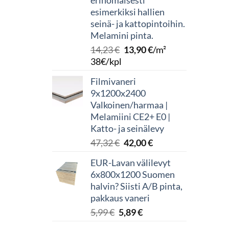
erinomaisesti
esimerkiksi hallien
seinä- ja kattopintoihin.
Melamini pinta.
Alkuperäinen
Nykyinen
14,23
€
13,90
€
/m²
hinta
hinta
38€/kpl
oli:
on:
Filmivaneri
14,23 €.
13,90 €.
9x1200x2400
Valkoinen/harmaa |
Melamiini CE2+ E0 |
Katto- ja seinälevy
Alkuperäinen
Nykyinen
47,32
€
42,00
€
hinta
hinta
EUR-Lavan välilevyt
oli:
on:
6x800x1200 Suomen
47,32 €.
42,00 €.
halvin? Siisti A/B pinta,
pakkaus vaneri
Alkuperäinen
Nykyinen
5,99
€
5,89
€
hinta
hinta