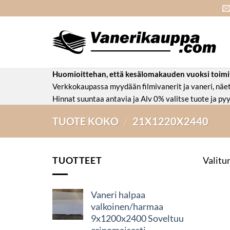
Skip
to
content
Huomioittehan, että kesälomakauden vuoksi toimitus
Verkkokaupassa myydään filmivanerit ja vaneri, nä
Hinnat suuntaa antavia ja Alv 0% valitse tuote ja pyy
TUOTE KOKO
/
21X1220X2440
TUOTTEET
Valitun
Vaneri halpaa
valkoinen/harmaa
9x1200x2400 Soveltuu