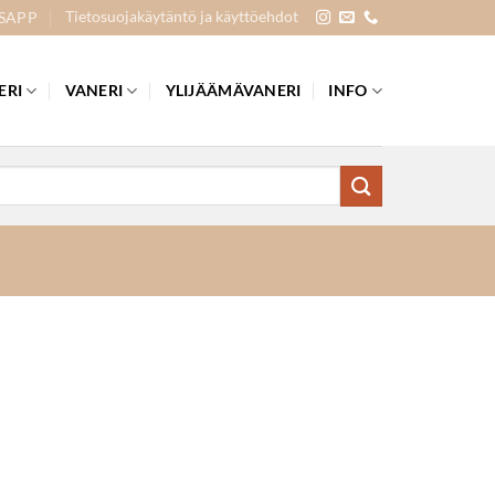
Tietosuojakäytäntö ja käyttöehdot
SAPP
ERI
VANERI
YLIJÄÄMÄVANERI
INFO