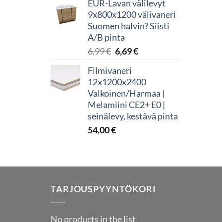
EUR-Lavan välilevyt
oli:
on:
9x800x1200 välivaneri
5,99 €.
5,89 €.
Suomen halvin? Siisti
A/B pinta
Alkuperäinen
Nykyinen
6,99
€
6,69
€
hinta
hinta
Filmivaneri
oli:
on:
12x1200x2400
6,99 €.
6,69 €.
Valkoinen/Harmaa |
Melamiini CE2+ E0 |
seinälevy, kestävä pinta
54,00
€
TARJOUSPYYNTÖKORI
No products in the list