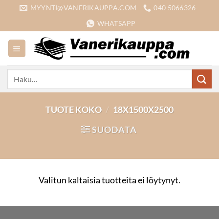
Skip
MYYNTI@VANERIKAUPPA.COM
040 5066326
to
WHATSAPP
content
Etsi:
TUOTE KOKO
/
18X1500X2500
SUODATA
Valitun kaltaisia tuotteita ei löytynyt.