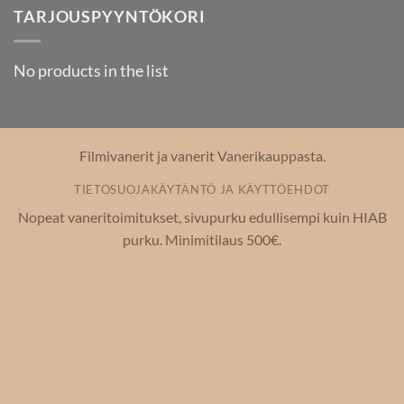
TARJOUSPYYNTÖKORI
No products in the list
Filmivanerit ja vanerit Vanerikauppasta.
TIETOSUOJAKÄYTÄNTÖ JA KÄYTTÖEHDOT
Nopeat vaneritoimitukset, sivupurku edullisempi kuin HIAB
purku. Minimitilaus 500€.