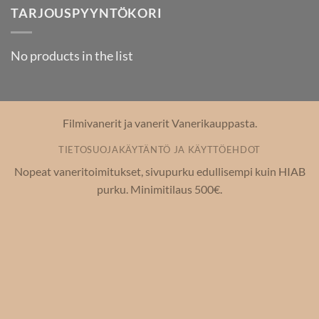
TARJOUSPYYNTÖKORI
No products in the list
Filmivanerit ja vanerit Vanerikauppasta.
TIETOSUOJAKÄYTÄNTÖ JA KÄYTTÖEHDOT
Nopeat vaneritoimitukset, sivupurku edullisempi kuin HIAB
purku. Minimitilaus 500€.