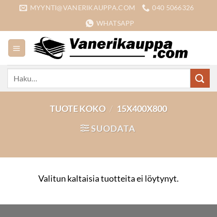
Skip
MYYNTI@VANERIKAUPPA.COM
040 5066326
to
WHATSAPP
content
Etsi:
TUOTE KOKO
/
15X400X800
SUODATA
Valitun kaltaisia tuotteita ei löytynyt.