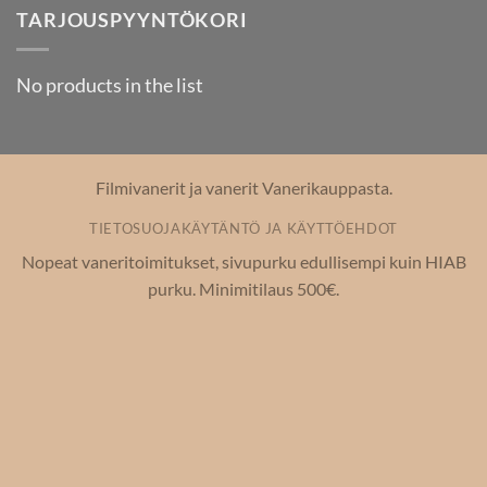
TARJOUSPYYNTÖKORI
No products in the list
Filmivanerit ja vanerit Vanerikauppasta.
TIETOSUOJAKÄYTÄNTÖ JA KÄYTTÖEHDOT
Nopeat vaneritoimitukset, sivupurku edullisempi kuin HIAB
purku. Minimitilaus 500€.