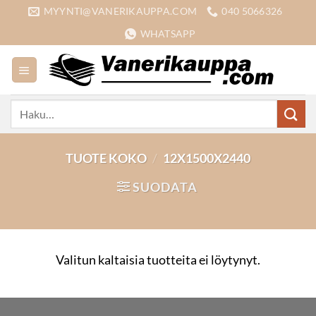
Skip
MYYNTI@VANERIKAUPPA.COM
040 5066326
to
WHATSAPP
content
Etsi:
TUOTE KOKO
/
12X1500X2440
SUODATA
Valitun kaltaisia tuotteita ei löytynyt.